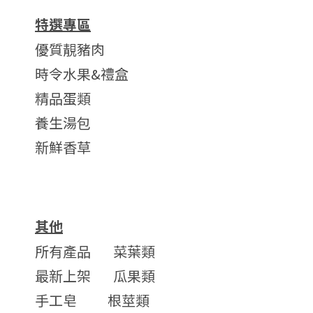
特選專區
優質靚豬肉
時令水果&禮盒
精品蛋類
養生湯包
新鮮香草
其他
所有產品
菜葉類
最新上架
瓜果類
手工皂
根莖類