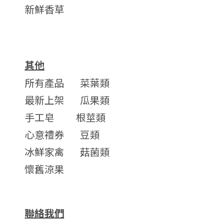
新鮮香草
其他
所有產品
菜葉類
最新上架
瓜果類
手工皂
根莖類
心意禮券
豆類
冰鮮家禽
菇菌類
懷舊涼果
聯絡我們