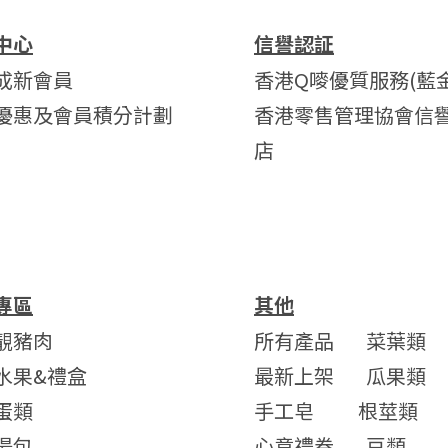
中心
信譽認証
成新會員
香港Q嘜優質服務(藍金
優惠及會員積分計劃
香港零售管理協會信
店
專區
其他
靚豬肉
所有產品
菜葉類
水果&禮盒
最新上架
瓜果類
蛋類
手工皂
根莖類
湯包
心意禮券
豆類