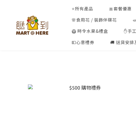
⭐所有產品
🎀套餐優惠
🌸食用花 / 裝飾伴碟花
🥝 時令水果&禮盒
✋手
💵心意禮券
🚚 送貨安