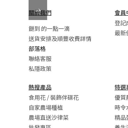
關於我們
會員
登記
餸到 的一點一滴
最新
送貨安排及順豐收費詳情
部落格
聯絡客服
私隱政策
熱搜產品
特選
食用花 / 裝飾伴碟花
優質
自家農場種植
時令
農場直送沙律菜
精品
批發專區
養生