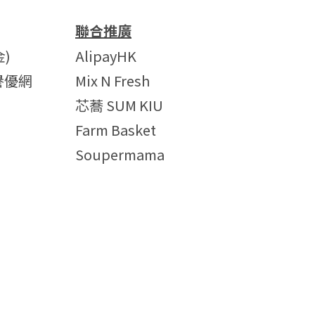
聯合推廣
)
AlipayHK
譽優網
Mix N Fresh
芯蕎 SUM KIU
Farm Basket
Soupermama