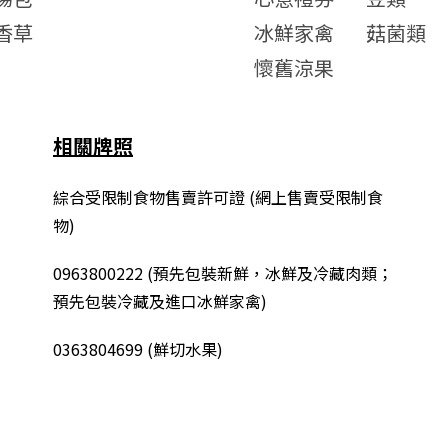
香草
冰鮮家禽
菇菌類
懷舊涼果
相關牌照
綜合
受限制食物售賣許可證 (網上售賣受限制食
物)
0963800222
(
預先包裝新鮮，冰鮮及冷藏肉類；
預先包裝冷藏及進口冰鮮家禽
)
0363804699 (鮮切水果)