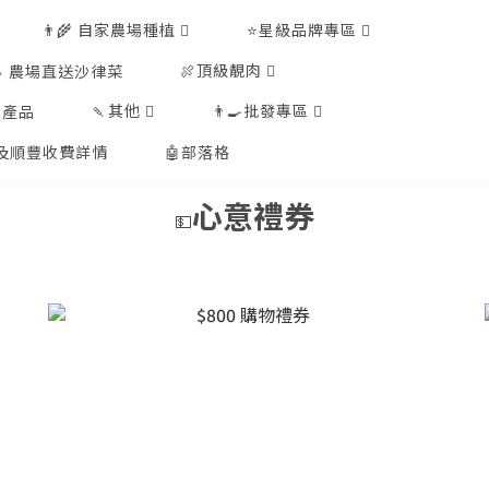
👨‍🌾 自家農場種植
⭐星級品牌專區
🍖頂級靚肉
🥗 農場直送沙律菜
🍡其他
👨‍🍳批發專區
工產品
排及順豐收費詳情
🤖部落格
心意禮券
💵