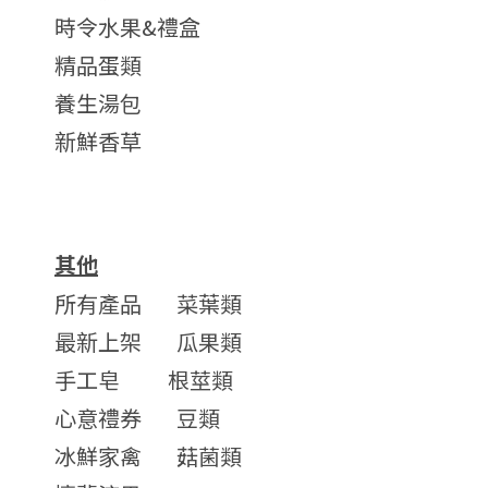
時令水果&禮盒
精品蛋類
養生湯包
新鮮香草
其他
所有產品
菜葉類
最新上架
瓜果類
手工皂
根莖類
心意禮券
豆類
冰鮮家禽
菇菌類