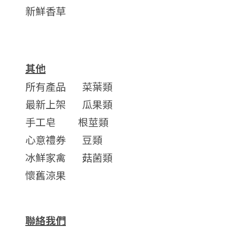
新鮮香草
其他
所有產品
菜葉類
最新上架
瓜果類
手工皂
根莖類
心意禮券
豆類
冰鮮家禽
菇菌類
懷舊涼果
聯絡我們