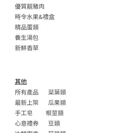
優質靚豬肉
時令水果&禮盒
精品蛋類
養生湯包
新鮮香草
其他
所有產品
菜葉類
最新上架
瓜果類
手工皂
根莖類
心意禮券
豆類