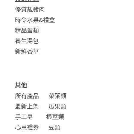
優質靚豬肉
時令水果&禮盒
精品蛋類
養生湯包
新鮮香草
其他
所有產品
菜葉類
最新上架
瓜果類
手工皂
根莖類
心意禮券
豆類