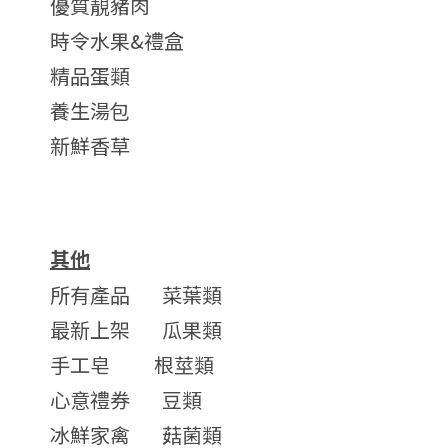
優質靚豬肉
時令水果&禮盒
精品蛋類
養生湯包
新鮮香草
其他
所有產品
菜葉類
最新上架
瓜果類
手工皂
根莖類
心意禮券
豆類
冰鮮家禽
菇菌類