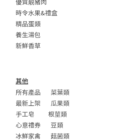
優質靚豬肉
時令水果&禮盒
精品蛋類
養生湯包
新鮮香草
其他
所有產品
菜葉類
最新上架
瓜果類
手工皂
根莖類
心意禮券
豆類
冰鮮家禽
菇菌類