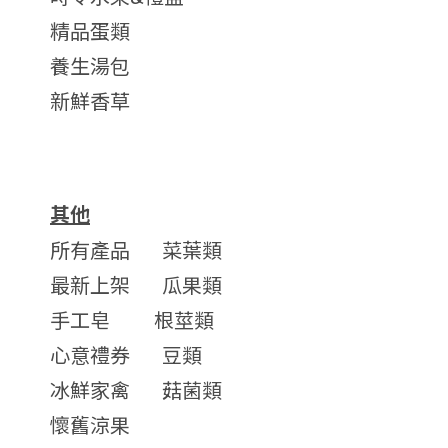
精品蛋類
養生湯包
新鮮香草
其他
所有產品
菜葉類
最新上架
瓜果類
手工皂
根莖類
心意禮券
豆類
冰鮮家禽
菇菌類
懷舊涼果