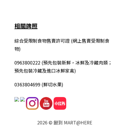
相關牌照
綜合
受限制食物售賣許可證 (網上售賣受限制食
物)
0963800222
(
預先包裝新鮮，冰鮮及冷藏肉類；
預先包裝冷藏及進口冰鮮家禽
)
0363804699 (鮮切水果)
2026 © 餸到 MART@HERE