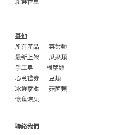
新鮮香草
其他
所有產品
菜葉類
最新上架
瓜果類
手工皂
根莖類
心意禮券
豆類
冰鮮家禽
菇菌類
懷舊涼果
聯絡我們