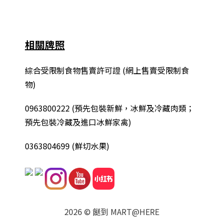
相關牌照
綜合
受限制食物售賣許可證 (網上售賣受限制食
物)
0963800222
(
預先包裝新鮮，冰鮮及冷藏肉類；
預先包裝冷藏及進口冰鮮家禽
)
0363804699 (鮮切水果)
2026 © 餸到 MART@HERE