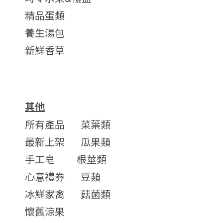
精品蛋類
養生湯包
新鮮香草
其他
所有產品
菜葉類
最新上架
瓜果類
手工皂
根莖類
心意禮券
豆類
冰鮮家禽
菇菌類
懷舊涼果