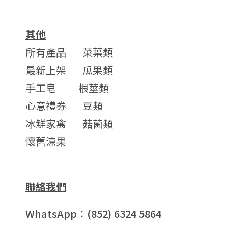
其他
所有產品
菜葉類
最新上架
瓜果類
手工皂
根莖類
心意禮券
豆類
冰鮮家禽
菇菌類
懷舊涼果
聯絡我們
WhatsApp：(852) 6324 5864