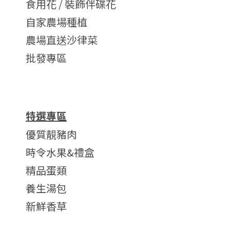
食用花 / 裝飾伴碟花
自家農場種植
農場直送沙律菜
批發專區
特選專區
優質靚豬肉
時令水果&禮盒
精品蛋類
養生湯包
新鮮香草