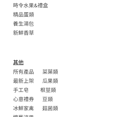
時令水果&禮盒
精品蛋類
養生湯包
新鮮香草
其他
所有產品
菜葉類
最新上架
瓜果類
手工皂
根莖類
心意禮券
豆類
冰鮮家禽
菇菌類