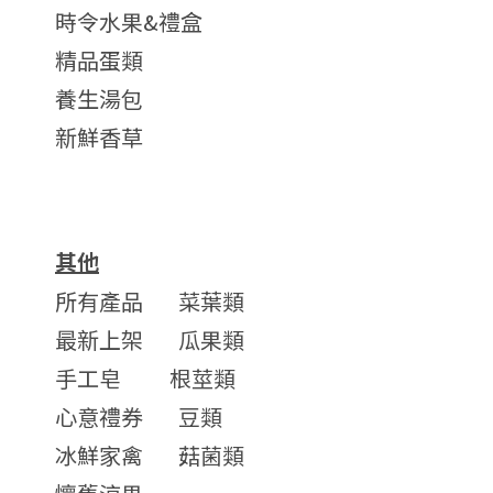
時令水果&禮盒
精品蛋類
養生湯包
新鮮香草
其他
所有產品
菜葉類
最新上架
瓜果類
手工皂
根莖類
心意禮券
豆類
冰鮮家禽
菇菌類