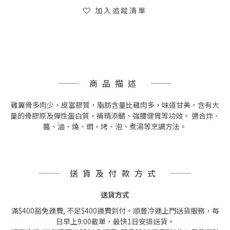
加入追蹤清單
商品描述
雞翼骨多肉少，皮富膠質，脂肪含量比雞肉多，味道甘美，含有大
量的骨膠原及彈性蛋白質，補精添髓、強腰健胃等功效。 適合炸、
醬、滷、燒、燜，烤、泡、煮湯等烹調方法。
送貨及付款方式
送貨方式
滿$400豁免運費, 不足$400運費到付。順豐冷運上門送貨服務，每
日早上9:00截單，最快1日安排送貨。