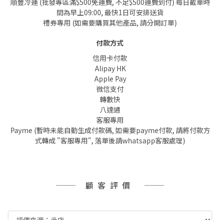
順豐冷運 (批發專區滿$500免運費, 不足$500運費到付) 每日截單時
間為早上09:00, 最快1日可安排送貨
禮券專用 (如需要購買其他產品, 請分開訂單)
付款方式
信用卡付款
Alipay HK
Apple Pay
微信支付
轉數快
八達通
客服專用
Payme (暫時未能自動生成付款碼, 如需要payme付款, 請將付款方
式轉成 "客服專用", 落單後請whatsapp客服處理)
顧客評價