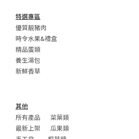
特選專區
優質靚豬肉
時令水果&禮盒
精品蛋類
養生湯包
新鮮香草
其他
所有產品
菜葉類
最新上架
瓜果類
手工皂
根莖類