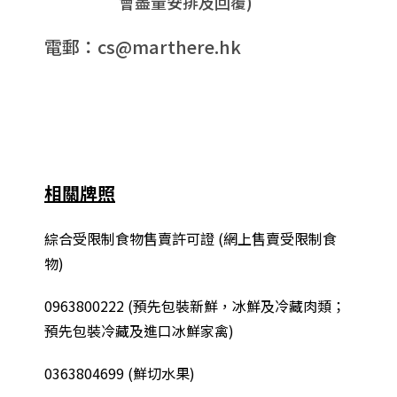
會盡量安排及回覆)
電郵：cs@marthere.hk
相關牌照
綜合
受限制食物售賣許可證 (網上售賣受限制食
物)
0963800222
(
預先包裝新鮮，冰鮮及冷藏肉類；
預先包裝冷藏及進口冰鮮家禽
)
0363804699 (鮮切水果)