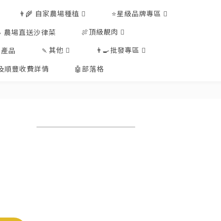
👨‍🌾 自家農場種植
⭐星級品牌專區
🍖頂級靚肉
🥗 農場直送沙律菜
🍡其他
👨‍🍳批發專區
工產品
排及順豐收費詳情
🤖部落格