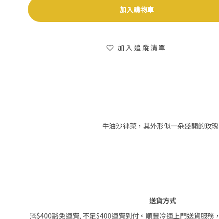
加入購物車
加入追蹤清單
牛油沙律菜，其外形似一朵盛開的玫瑰
送貨方式
滿$400豁免運費, 不足$400運費到付。順豐冷運上門送貨服務