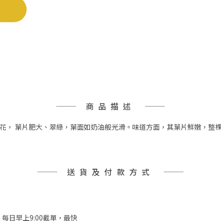
商品描述
花， 葉片肥大、翠綠，葉面如奶油般光滑。味道方面，其葉片鮮嫩，整
送貨及付款方式
，每日早上9:00截單，最快