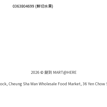
0363804699 (鮮切水果)
2026 © 餸到 MART@HERE
Block, Cheung Sha Wan Wholesale Food Market, 36 Yen Chow