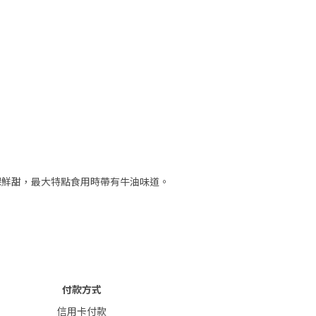
棵鮮甜，最大特點食用時帶有牛油味道。
付款方式
信用卡付款