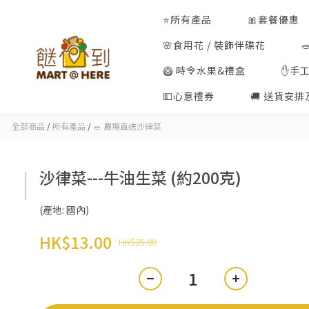
⭐所有產品
🎀套餐優惠
🌸食用花 / 裝飾伴碟花
🥝 時令水果&禮盒
✋手
💵心意禮券
🚚 送貨安
全部商品
/
所有產品
/
🥗 農場直送沙律菜
沙律菜---牛油生菜 (約200克)
(產地: 國內)
HK$13.00
HK$25.00