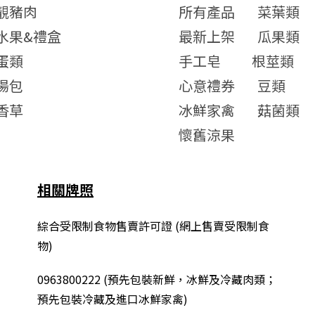
靚豬肉
所有產品
菜葉類
水果&禮盒
最新上架
瓜果類
蛋類
手工皂
根莖類
湯包
心意禮券
豆類
香草
冰鮮家禽
菇菌類
懷舊涼果
相關牌照
綜合
受限制食物售賣許可證 (網上售賣受限制食
物)
0963800222
(
預先包裝新鮮，冰鮮及冷藏肉類；
預先包裝冷藏及進口冰鮮家禽
)