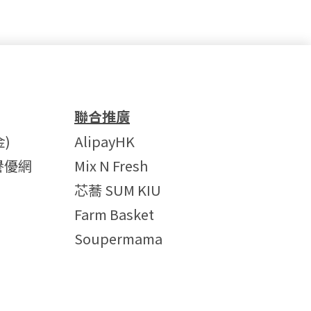
聯合推廣
)
AlipayHK
譽優網
Mix N Fresh
芯蕎 SUM KIU
Farm Basket
Soupermama