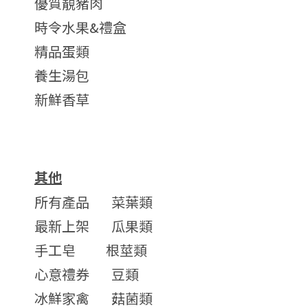
優質靚豬肉
時令水果&禮盒
精品蛋類
養生湯包
新鮮香草
其他
所有產品
菜葉類
最新上架
瓜果類
手工皂
根莖類
心意禮券
豆類
冰鮮家禽
菇菌類