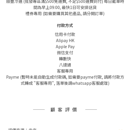
順豐冷運 (批發專區滿$500免運費, 不足$500運費到付) 每日截單時
間為早上09:00, 最快1日可安排送貨
禮券專用 (如需要購買其他產品, 請分開訂單)
付款方式
信用卡付款
Alipay HK
Apple Pay
微信支付
轉數快
八達通
客服專用
Payme (暫時未能自動生成付款碼, 如需要payme付款, 請將付款方
式轉成 "客服專用", 落單後請whatsapp客服處理)
顧客評價