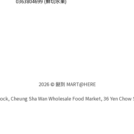
0363804699 (鮮切水果)
2026 © 餸到 MART@HERE
Block, Cheung Sha Wan Wholesale Food Market, 36 Yen Chow