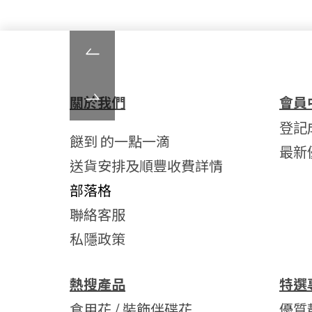
關於我們
會員
登記
餸到 的一點一滴
最新
送貨安排及順豐收費詳情
部落格
聯絡客服
私隱政策
熱搜產品
特選
食用花 / 裝飾伴碟花
優質