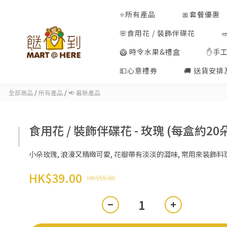
⭐所有產品
🎀套餐優惠
🌸食用花 / 裝飾伴碟花
🥝 時令水果&禮盒
✋手
💵心意禮券
🚚 送貨安
全部商品
/
所有產品
/
📢 最新產品
食用花 / 裝飾伴碟花 - 玫瑰 (每盒約20
小朵玫瑰, 浪漫又精緻可愛, 花瓣帶有淡淡的澀味, 常用來裝飾料
HK$39.00
HK$55.00