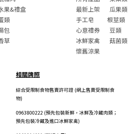
水果&禮盒
最新上架
瓜果類
蛋類
手工皂
根莖類
湯包
心意禮券
豆類
香草
冰鮮家禽
菇菌類
懷舊涼果
相關牌照
綜合
受限制食物售賣許可證 (網上售賣受限制食
物)
0963800222
(
預先包裝新鮮，冰鮮及冷藏肉類；
預先包裝冷藏及進口冰鮮家禽
)