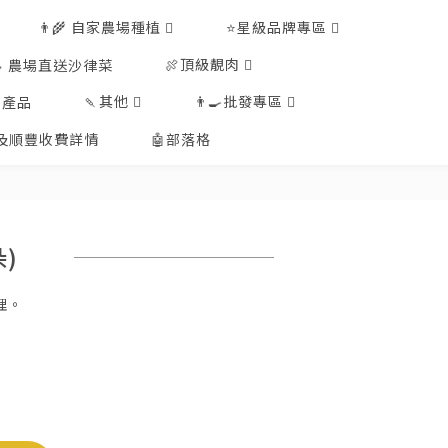
👨‍🌾 自家農場種植
⭐星級品牌專區
🍖頂級靚肉
🥗 農場直送沙律菜
🍡其他
👨‍🍳批發專區
工產品
排及順豐收費詳情
🤖部落格
朵)
理。