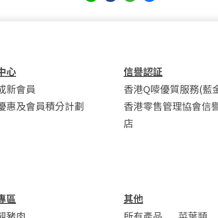
中心
信譽認証
成新會員
香港Q嘜優質服務(藍金
優惠及會員積分計劃
香港零售管理協會信
店
專區
其他
靚豬肉
所有產品
菜葉類