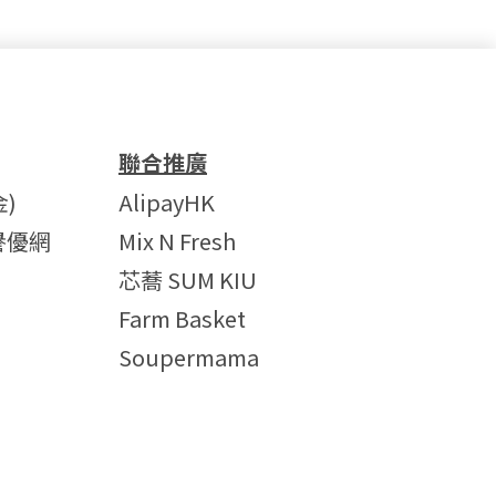
聯合推廣
)
AlipayHK
譽優網
Mix N Fresh
芯蕎 SUM KIU
Farm Basket
Soupermama