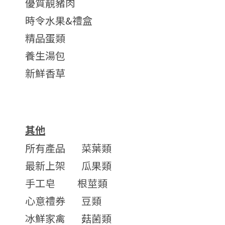
優質靚豬肉
時令水果&禮盒
精品蛋類
養生湯包
新鮮香草
其他
所有產品
菜葉類
最新上架
瓜果類
手工皂
根莖類
心意禮券
豆類
冰鮮家禽
菇菌類