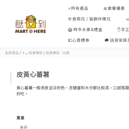
⭐所有產品
🎀套餐優惠
🌸食用花 / 裝飾伴碟花
🥝 時令水果&禮盒
✋手
💵心意禮券
🚚 送貨安
全部商品
/
👨‍🍳批發專區
/
批發專區 - 瓜類
皮黃心蕃薯
黃心蕃薯一般表皮呈淡粉色，含糖量和水分都比較高，口感香
好吃。
重量