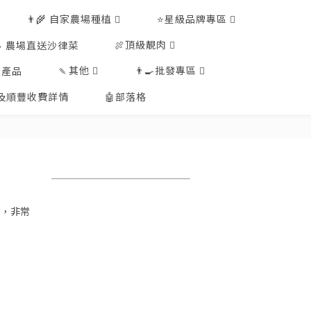
👨‍🌾 自家農場種植
⭐星級品牌專區
🍖頂級靚肉
🥗 農場直送沙律菜
🍡其他
👨‍🍳批發專區
工產品
排及順豐收費詳情
🤖部落格
甜，非常