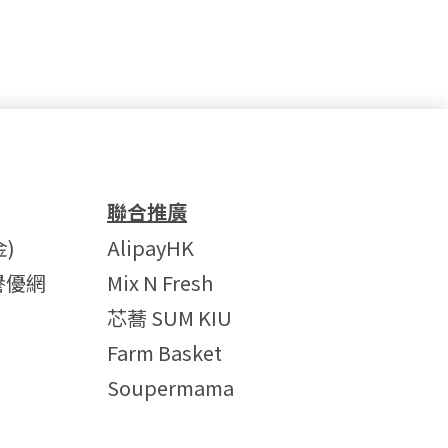
聯合推廣
)
AlipayHK
譽優網
Mix N Fresh
芯蕎 SUM KIU
Farm Basket
Soupermama