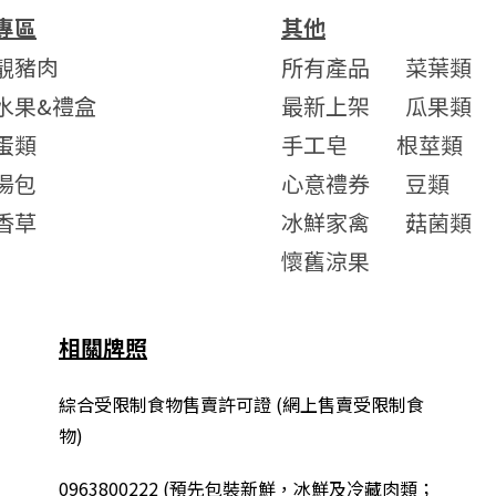
專區
其他
靚豬肉
所有產品
菜葉類
水果&禮盒
最新上架
瓜果類
蛋類
手工皂
根莖類
湯包
心意禮券
豆類
香草
冰鮮家禽
菇菌類
懷舊涼果
相關牌照
綜合
受限制食物售賣許可證 (網上售賣受限制食
物)
0963800222
(
預先包裝新鮮，冰鮮及冷藏肉類；