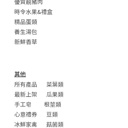
優質靚豬肉
時令水果&禮盒
精品蛋類
養生湯包
新鮮香草
其他
所有產品
菜葉類
最新上架
瓜果類
手工皂
根莖類
心意禮券
豆類
冰鮮家禽
菇菌類