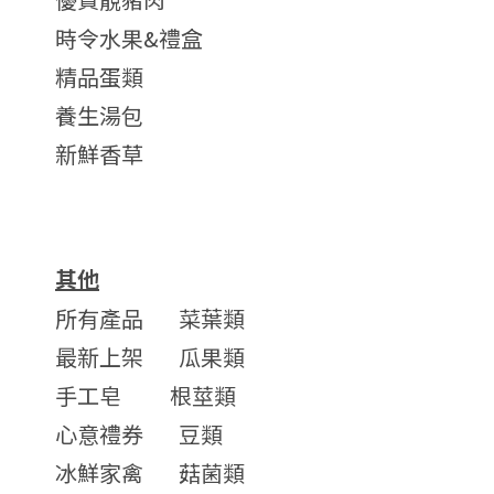
時令水果&禮盒
精品蛋類
養生湯包
新鮮香草
其他
所有產品
菜葉類
最新上架
瓜果類
手工皂
根莖類
心意禮券
豆類
冰鮮家禽
菇菌類