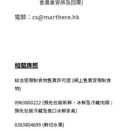
會盡量安排及回覆)
電郵：cs@marthere.hk
相關牌照
綜合
受限制食物售賣許可證 (網上售賣受限制食
物)
0963800222
(
預先包裝新鮮，冰鮮及冷藏肉類；
預先包裝冷藏及進口冰鮮家禽
)
0363804699 (鮮切水果)