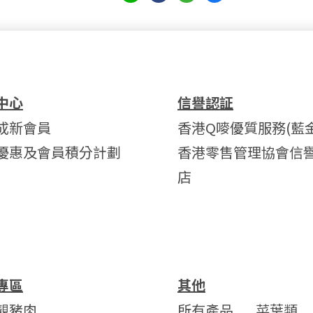
中心
信譽認証
成新會員
香港Q嘜優質服務(藍金
優惠及會員積分計劃
香港零售管理協會信
店
專區
其他
靚豬肉
所有產品
菜葉類