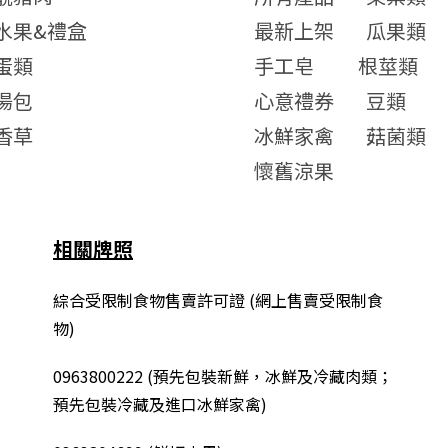
水果&禮盒
最新上架
瓜果類
蛋類
手工皂
根莖類
湯包
心意禮券
豆類
香草
冰鮮家禽
菇菌類
懷舊涼果
相關牌照
綜合
受限制食物售賣許可證 (網上售賣受限制食
物)
0963800222
(
預先包裝新鮮，冰鮮及冷藏肉類；
預先包裝冷藏及進口冰鮮家禽
)