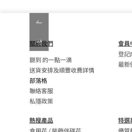
關於我們
會員
登記
餸到 的一點一滴
最新
送貨安排及順豐收費詳情
部落格
聯絡客服
私隱政策
熱搜產品
特選
食用花 / 裝飾伴碟花
優質