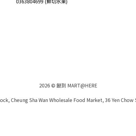
0363804699 (鮮切水果)
2026 © 餸到 MART@HERE
Block, Cheung Sha Wan Wholesale Food Market, 36 Yen Chow