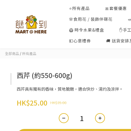
⭐所有產品
🎀套餐優惠
🌸食用花 / 裝飾伴碟花
🥝 時令水果&禮盒
✋手
💵心意禮券
🚚 送貨安
全部商品
/
所有產品
西芹 (約550-600g)
西芹具有獨有的香味，質地脆嫩，適合快炒、湯灼及涼拌。
HK$25.00
HK$35.00