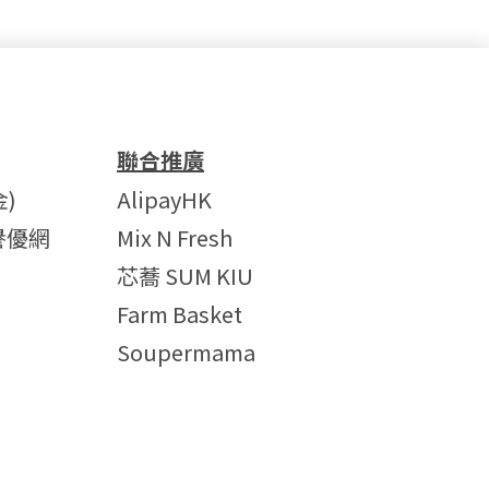
聯合推廣
)
AlipayHK
譽優網
Mix N Fresh
芯蕎 SUM KIU
Farm Basket
Soupermama