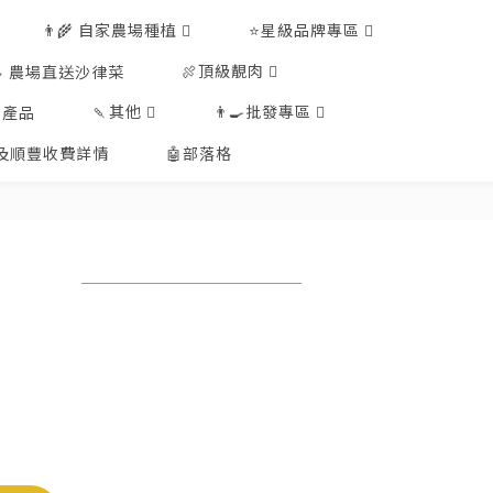
👨‍🌾 自家農場種植
⭐星級品牌專區
🍖頂級靚肉
🥗 農場直送沙律菜
🍡其他
👨‍🍳批發專區
工產品
排及順豐收費詳情
🤖部落格