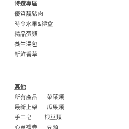
特選專區
優質靚豬肉
時令水果&禮盒
精品蛋類
養生湯包
新鮮香草
其他
所有產品
菜葉類
最新上架
瓜果類
手工皂
根莖類
心意禮券
豆類