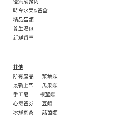
優質靚豬肉
時令水果&禮盒
精品蛋類
養生湯包
新鮮香草
其他
所有產品
菜葉類
最新上架
瓜果類
手工皂
根莖類
心意禮券
豆類
冰鮮家禽
菇菌類