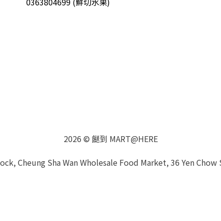
0363804699 (鮮切水果)
2026 © 餸到 MART@HERE
Block, Cheung Sha Wan Wholesale Food Market, 36 Yen Chow