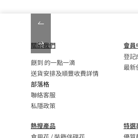
關於我們
會員
登記
餸到 的一點一滴
最新
送貨安排及順豐收費詳情
部落格
聯絡客服
私隱政策
熱搜產品
特選
食用花 / 裝飾伴碟花
優質