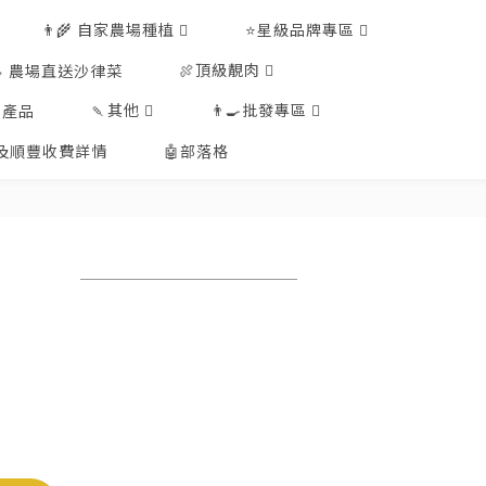
👨‍🌾 自家農場種植
⭐星級品牌專區
🍖頂級靚肉
🥗 農場直送沙律菜
🍡其他
👨‍🍳批發專區
工產品
排及順豐收費詳情
🤖部落格