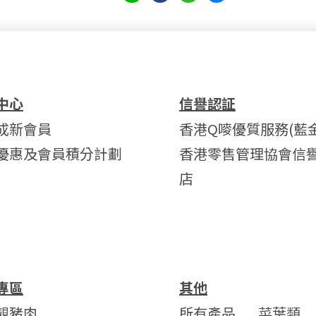
中心
信譽認証
成新會員
香港Q嘜優質服務(藍金
優惠及會員積分計劃
香港零售管理協會信
店
專區
其他
靚豬肉
所有產品
菜葉類