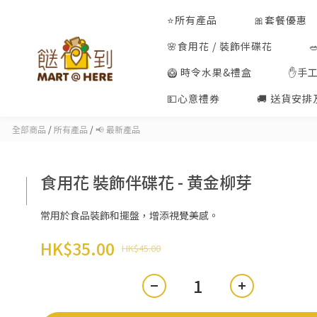
⭐所有產品
🎀套餐優惠
🌸食用花 / 裝飾伴碟花
🥝 時令水果&禮盒
✋手
💵心意禮券
🚚 送貨安
全部商品
/
所有產品
/
📢 最新產品
食用花 裝飾伴碟花 - 黄金柳芽
常用於食品裝飾和擺盤，增添視覺美感。
HK$35.00
HK$45.00