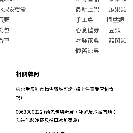
水果&禮盒
最新上架
瓜果類
蛋類
手工皂
根莖類
湯包
心意禮券
豆類
香草
冰鮮家禽
菇菌類
懷舊涼果
相關牌照
綜合
受限制食物售賣許可證 (網上售賣受限制食
物)
0963800222
(
預先包裝新鮮，冰鮮及冷藏肉類；
預先包裝冷藏及進口冰鮮家禽
)