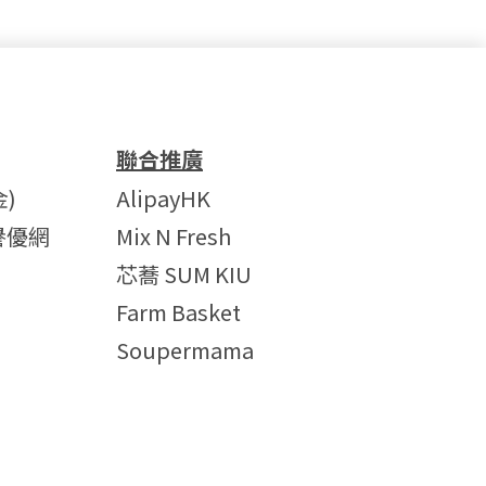
聯合推廣
)
AlipayHK
譽優網
Mix N Fresh
芯蕎 SUM KIU
Farm Basket
Soupermama