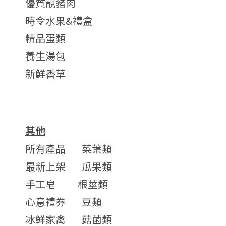
優質靚豬肉
時令水果&禮盒
精品蛋類
養生湯包
新鮮香草
其他
所有產品
菜葉類
最新上架
瓜果類
手工皂
根莖類
心意禮券
豆類
冰鮮家禽
菇菌類