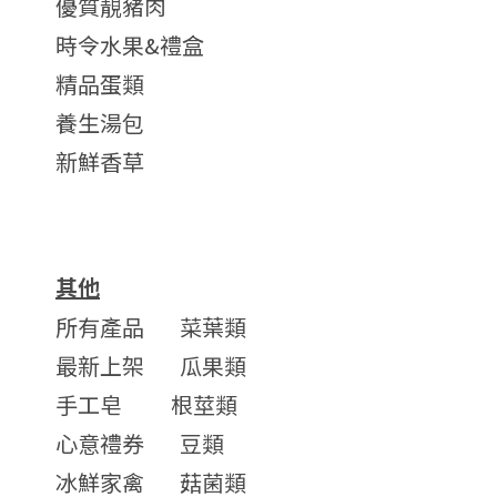
優質靚豬肉
時令水果&禮盒
精品蛋類
養生湯包
新鮮香草
其他
所有產品
菜葉類
最新上架
瓜果類
手工皂
根莖類
心意禮券
豆類
冰鮮家禽
菇菌類