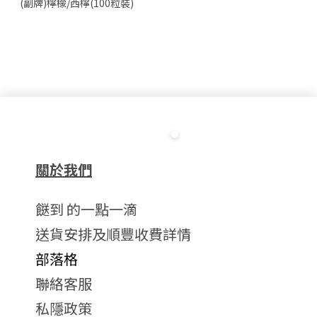
(副牌)檸檬/西檸(100粒裝)
關於我們
餸到 的一點一滴
送貨安排及順豐收費詳情
部落格
聯絡客服
私隱政策