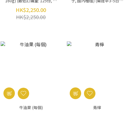
160g) (最低訂購量: 125份, 可
子, 國內種植) (需提早3-5日訂
混款) (請提早5-6個工作天落
貨)
HK$2,250.00
單)
HK$2,250.00
牛油果 (每個)
青檸