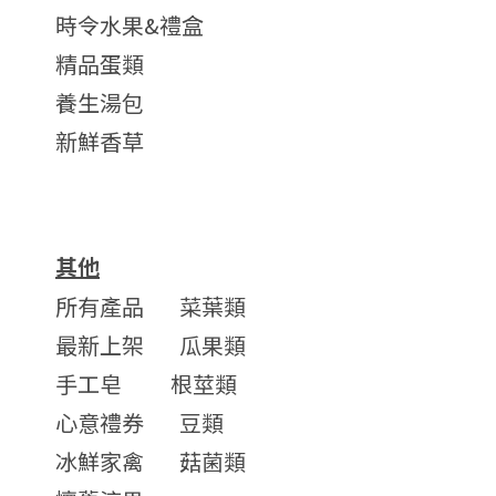
時令水果&禮盒
精品蛋類
養生湯包
新鮮香草
其他
所有產品
菜葉類
最新上架
瓜果類
手工皂
根莖類
心意禮券
豆類
冰鮮家禽
菇菌類