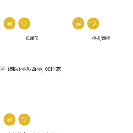
車厘茄
檸檬/西檸