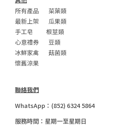
其他
所有產品
菜葉類
最新上架
瓜果類
手工皂
根莖類
心意禮券
豆類
冰鮮家禽
菇菌類
懷舊涼果
聯絡我們
WhatsApp：(852) 6324 5864
服務時間：星期一至星期日