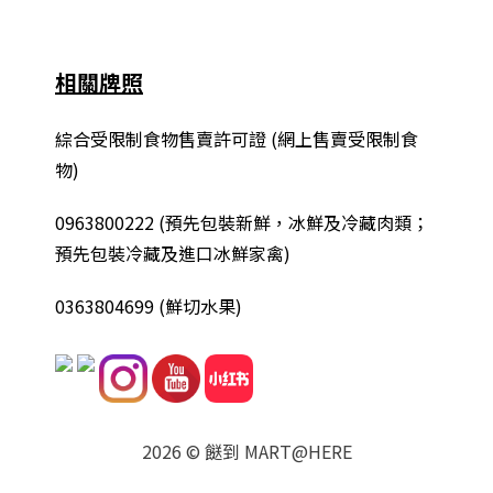
相關牌照
綜合
受限制食物售賣許可證 (網上售賣受限制食
物)
0963800222
(
預先包裝新鮮，冰鮮及冷藏肉類；
預先包裝冷藏及進口冰鮮家禽
)
0363804699 (鮮切水果)
2026 © 餸到 MART@HERE