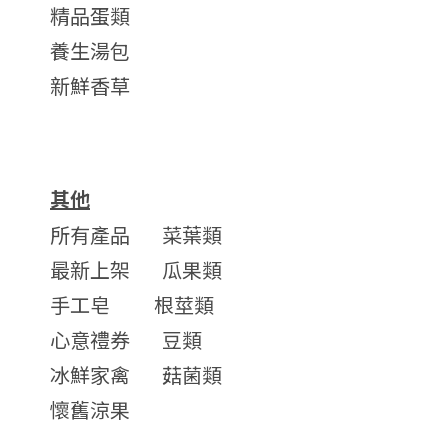
精品蛋類
養生湯包
新鮮香草
其他
所有產品
菜葉類
最新上架
瓜果類
手工皂
根莖類
心意禮券
豆類
冰鮮家禽
菇菌類
懷舊涼果