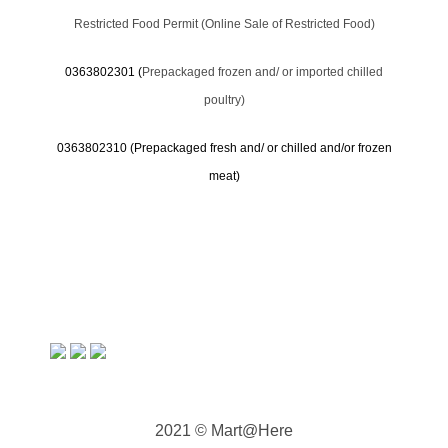
Restricted Food Permit (Online Sale of Restricted Food)
0363802301 (
Prepackaged frozen and/ or imported chilled
poultry)
0363802310 (
Prepackaged fresh and/ or chilled and/or frozen
meat)
2021 © Mart@Here