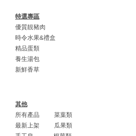
特選專區
優質靚豬肉
時令水果&禮盒
精品蛋類
養生湯包
新鮮香草
其他
所有產品
菜葉類
最新上架
瓜果類