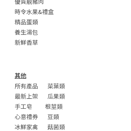
優質靚豬肉
時令水果&禮盒
精品蛋類
養生湯包
新鮮香草
其他
所有產品
菜葉類
最新上架
瓜果類
手工皂
根莖類
心意禮券
豆類
冰鮮家禽
菇菌類