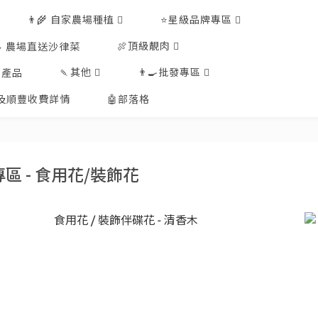
👨‍🌾 自家農場種植
⭐星級品牌專區
🍖頂級靚肉
🥗 農場直送沙律菜
🍡其他
👨‍🍳批發專區
工產品
排及順豐收費詳情
🤖部落格
區 - 食用花/裝飾花