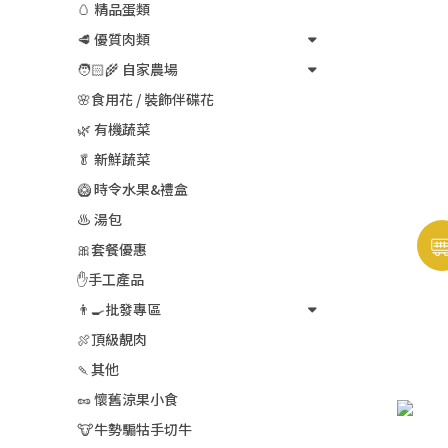
🥚 精品蛋類
🥩 優質肉類
🧑🏻‍🌾 自家農場
🌸食用花 / 裝飾伴碟花
🌿 有機蔬菜
🥬 新鮮蔬菜
🥝 時令水果&禮盒
♨️ 湯包
🎀套餐優惠
✋手工產品
👨‍🍳批發專區
🍖頂級靚肉
🍡其他
🥜 懷舊涼果小食
🐮牛勢騸牯手切牛