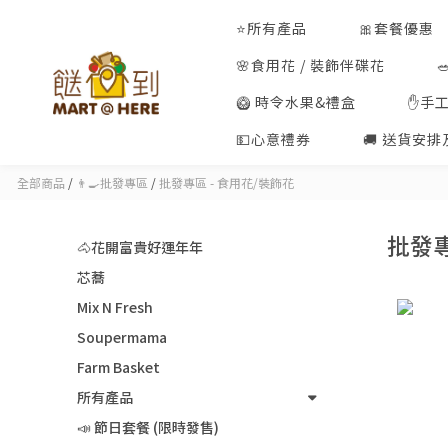
⭐所有產品
🎀套餐優惠
🌸食用花 / 裝飾伴碟花
🥝 時令水果&禮盒
✋手
💵心意禮券
🚚 送貨安
全部商品
/
👨‍🍳批發專區
/
批發專區 - 食用花/裝飾花
批發專
🐴花開富貴好運年年
芯蕎
Mix N Fresh
Soupermama
Farm Basket
所有產品
📣 節日套餐 (限時發售)