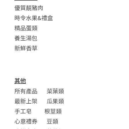
優質靚豬肉
時令水果&禮盒
精品蛋類
養生湯包
新鮮香草
其他
所有產品
菜葉類
最新上架
瓜果類
手工皂
根莖類
心意禮券
豆類