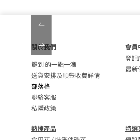
關於我們
會員
登記
餸到 的一點一滴
最新
送貨安排及順豐收費詳情
部落格
聯絡客服
私隱政策
熱搜產品
特選
食用花 / 裝飾伴碟花
優質