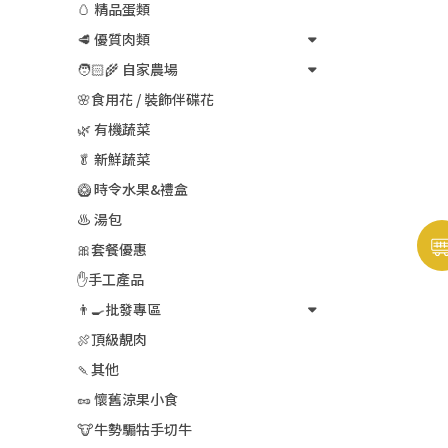
🥚 精品蛋類
🥩 優質肉類
🧑🏻‍🌾 自家農場
🌸食用花 / 裝飾伴碟花
🌿 有機蔬菜
🥬 新鮮蔬菜
🥝 時令水果&禮盒
♨️ 湯包
🎀套餐優惠
✋手工產品
👨‍🍳批發專區
🍖頂級靚肉
🍡其他
🥜 懷舊涼果小食
🐮牛勢騸牯手切牛