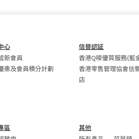
中心
信譽認証
成新會員
香港Q嘜優質服務(藍金
優惠及會員積分計劃
香港零售管理協會信
店
專區
其他
靚豬肉
所有產品
菜葉類