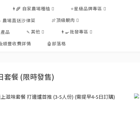
👨‍🌾 自家農場種植
⭐星級品牌專區
🍖頂級靚肉
🥗 農場直送沙律菜
🍡其他
👨‍🍳批發專區
工產品
排及順豐收費詳情
🤖部落格
節日套餐 (限時發售)