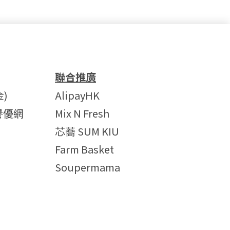
聯合推廣
)
AlipayHK
譽優網
Mix N Fresh
芯蕎 SUM KIU
Farm Basket
Soupermama