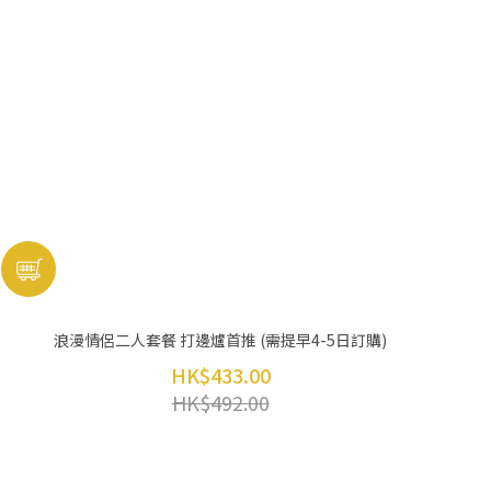
浪漫情侶二人套餐 打邊爐首推 (需提早4-5日訂購)
HK$433.00
HK$492.00