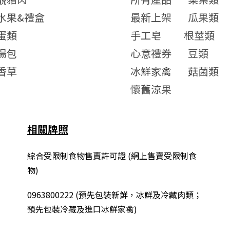
水果&禮盒
最新上架
瓜果類
蛋類
手工皂
根莖類
湯包
心意禮券
豆類
香草
冰鮮家禽
菇菌類
懷舊涼果
相關牌照
綜合
受限制食物售賣許可證 (網上售賣受限制食
物)
0963800222
(
預先包裝新鮮，冰鮮及冷藏肉類；
預先包裝冷藏及進口冰鮮家禽
)