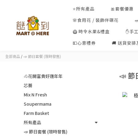
⭐所有產品
🎀套餐優惠
🌸食用花 / 裝飾伴碟花
🥝 時令水果&禮盒
✋手
💵心意禮券
🚚 送貨安
全部商品
/
📣 節日套餐 (限時發售)
📣 
🐴花開富貴好運年年
芯蕎
Mix N Fresh
Soupermama
Farm Basket
所有產品
📣 節日套餐 (限時發售)